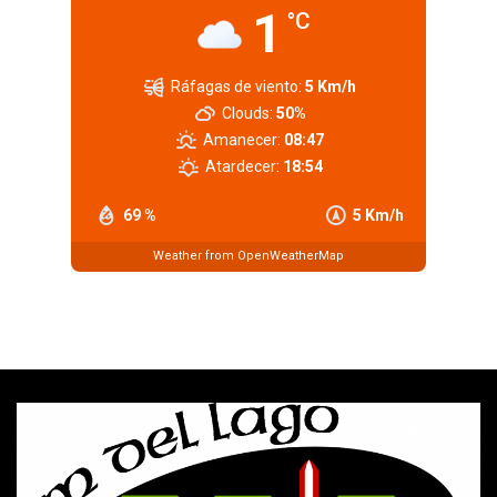
1
°C
Ráfagas de viento:
5 Km/h
Clouds:
50%
Amanecer:
08:47
Atardecer:
18:54
69 %
5 Km/h
Weather from OpenWeatherMap