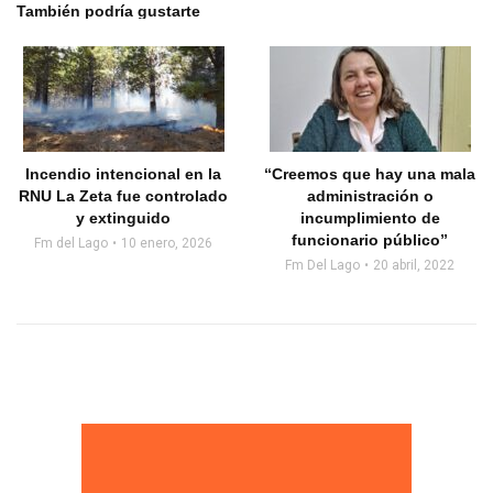
También podría gustarte
Incendio intencional en la
“Creemos que hay una mala
RNU La Zeta fue controlado
administración o
y extinguido
incumplimiento de
funcionario público”
Fm del Lago
10 enero, 2026
Fm Del Lago
20 abril, 2022