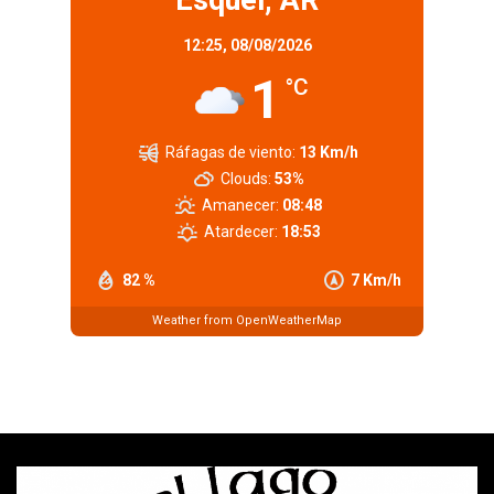
12:25,
08/08/2026
1
°C
Ráfagas de viento:
13 Km/h
Clouds:
53%
Amanecer:
08:48
Atardecer:
18:53
82 %
7 Km/h
Weather from OpenWeatherMap