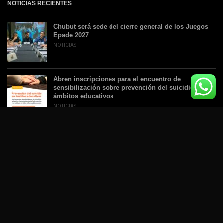
NOTICIAS RECIENTES
Chubut será sede del cierre general de los Juegos
Epade 2027
NOTICIAS
Abren inscripciones para el encuentro de
sensibilización sobre prevención del suicidio en
ámbitos educativos
NOTICIAS
Esquel mostró su potencial como destino de
reuniones y eventos deportivos en Meet Up 2026
LOCALES
“La gente ya no vota partidos, vota propuestas”
DESTACADAS