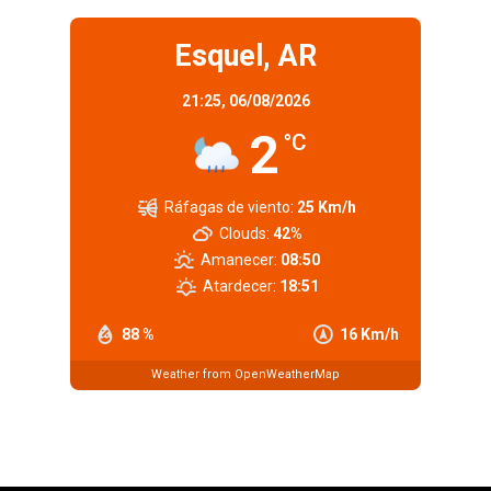
Esquel, AR
21:25,
06/08/2026
2
°C
Ráfagas de viento:
25 Km/h
Clouds:
42%
Amanecer:
08:50
Atardecer:
18:51
88 %
16 Km/h
Weather from OpenWeatherMap