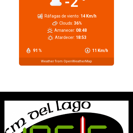
-2
Ráfagas de viento:
14 Km/h
Clouds:
36%
Amanecer:
08:48
Atardecer:
18:53
91 %
11 Km/h
Weather from OpenWeatherMap