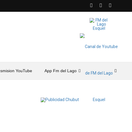
nsmision YouTube
App Fm del Lago