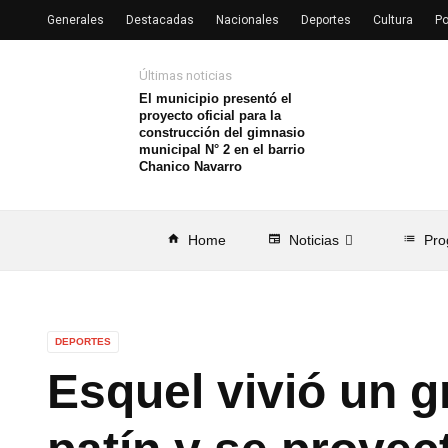
Generales
Destacadas
Nacionales
Deportes
Cultura
Po
Últimas noticias
El municipio presentó el
proyecto oficial para la
construcción del gimnasio
municipal N° 2 en el barrio
Chanico Navarro
home
Home
newspaper
Noticias
list
Pro
DEPORTES
Esquel vivió un g