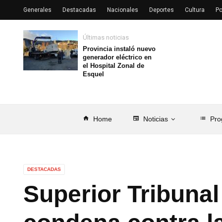
Generales
Destacadas
Nacionales
Deportes
Cultura
Po
Últimas noticias
Provincia instaló nuevo
generador eléctrico en
el Hospital Zonal de
Esquel
home
Home
newspaper
Noticias
list
Pro
DESTACADAS
Superior Tribunal 