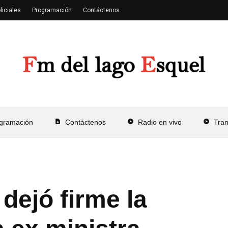
liciales
Programación
Contáctenos
gramación
contact_page
Contáctenos
play_circle
Radio en vivo
play_circle
Tra
dejó firme la