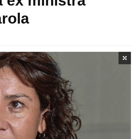
 ex ministra
arola