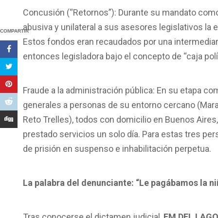
Concusión (“Retornos”): Durante su mandato como d
abusiva y unilateral a sus asesores legislativos l
COMPARTIR
Estos fondos eran recaudados por una intermediari
entonces legisladora bajo el concepto de “caja polít
Fraude a la administración pública: En su etapa co
generales a personas de su entorno cercano (Mara
Reto Trelles), todos con domicilio en Buenos Aires,
prestado servicios un solo día. Para estas tres pe
de prisión en suspenso e inhabilitación perpetua.
La palabra del denunciante: “Le pagábamos la niñ
Tras conocerse el dictamen judicial,
FM DEL LAG