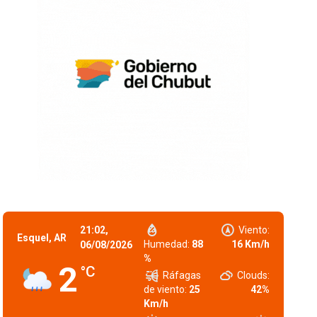
21:02,
Viento:
Esquel, AR
Humedad:
88
16 Km/h
06/08/2026
%
2
°C
Ráfagas
Clouds:
de viento:
25
42%
Km/h