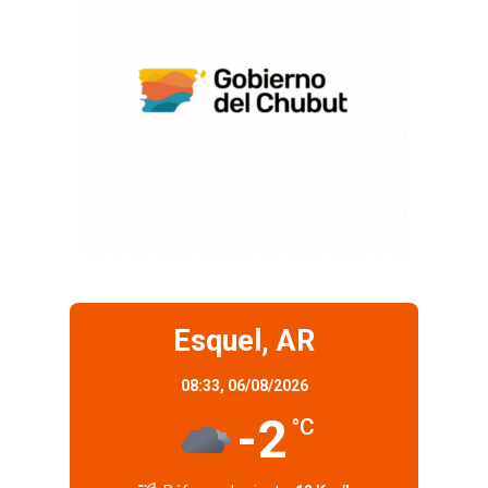
Esquel, AR
08:33,
06/08/2026
-2
°C