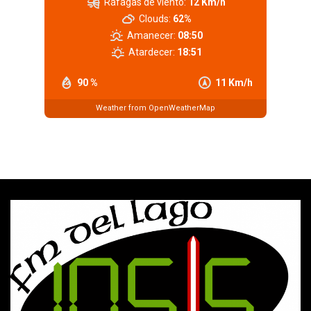
Ráfagas de viento:
12 Km/h
Clouds:
62%
Amanecer:
08:50
Atardecer:
18:51
90 %
11 Km/h
Weather from OpenWeatherMap