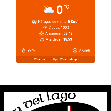
0
°C
Ráfagas de viento:
5 Km/h
Clouds:
100%
Amanecer:
08:48
Atardecer:
18:53
97 %
3 Km/h
Weather from OpenWeatherMap