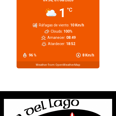
09:58,
07/08/2026
1
°C
Ráfagas de viento:
10 Km/h
Clouds:
100%
Amanecer:
08:49
Atardecer:
18:52
96 %
8 Km/h
Weather from OpenWeatherMap