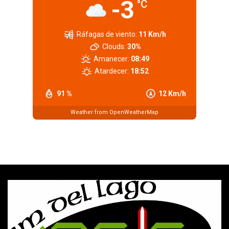
-3
°C
Ráfagas de viento:
11 Km/h
Clouds:
30%
Amanecer:
08:49
Atardecer:
18:52
91 %
12 Km/h
Weather from OpenWeatherMap