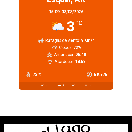
15:09,
08/08/2026
3
°C
Ráfagas de viento:
9 Km/h
Clouds:
73%
Amanecer:
08:48
Atardecer:
18:53
73 %
6 Km/h
Weather from OpenWeatherMap