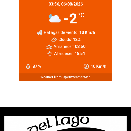
03:56,
06/08/2026
-2
°C
Ráfagas de viento:
10 Km/h
Clouds:
12%
Amanecer:
08:50
Atardecer:
18:51
87 %
10 Km/h
Weather from OpenWeatherMap