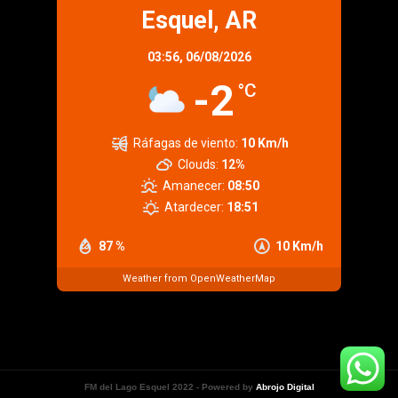
Esquel, AR
03:56,
06/08/2026
-2
°C
Ráfagas de viento:
10 Km/h
Clouds:
12%
Amanecer:
08:50
Atardecer:
18:51
87 %
10 Km/h
Weather from OpenWeatherMap
FM del Lago Esquel 2022 - Powered by
Abrojo Digital