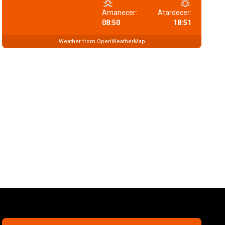
Amanecer:
Atardecer:
08:50
18:51
Weather from OpenWeatherMap