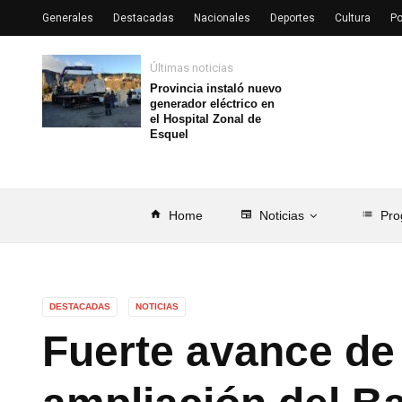
Generales
Destacadas
Nacionales
Deportes
Cultura
Po
Últimas noticias
Provincia instaló nuevo
generador eléctrico en
el Hospital Zonal de
Esquel
home
Home
newspaper
Noticias
list
Pro
DESTACADAS
NOTICIAS
Fuerte avance de