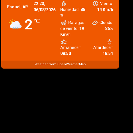
22:23,
Viento:
Esquel, AR
Humedad:
88
14 Km/h
06/08/2026
%
2
°C
Ráfagas
Clouds:
de viento:
19
86%
Km/h
Amanecer:
Atardecer:
08:50
18:51
Weather from OpenWeatherMap