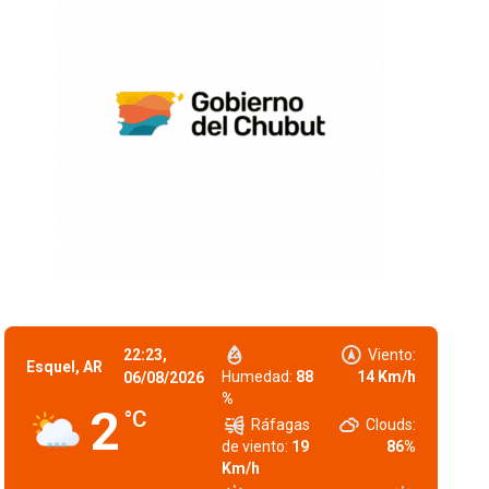
22:23,
Viento:
Esquel, AR
Humedad:
88
14 Km/h
06/08/2026
%
2
°C
Ráfagas
Clouds:
de viento:
19
86%
Km/h