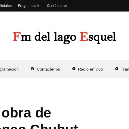
liciales
Programación
Contáctenos
gramación
contact_page
Contáctenos
play_circle
Radio en vivo
play_circle
Tra
 obra de