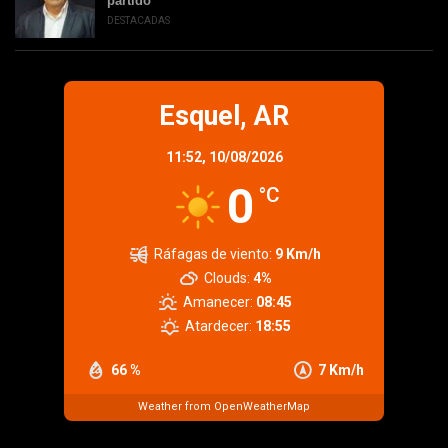
partido”
DESTACADAS
Esquel, AR
11:52,
10/08/2026
0
°C
Ráfagas de viento:
9 Km/h
Clouds:
4%
Amanecer:
08:45
Atardecer:
18:55
66 %
7 Km/h
Weather from OpenWeatherMap