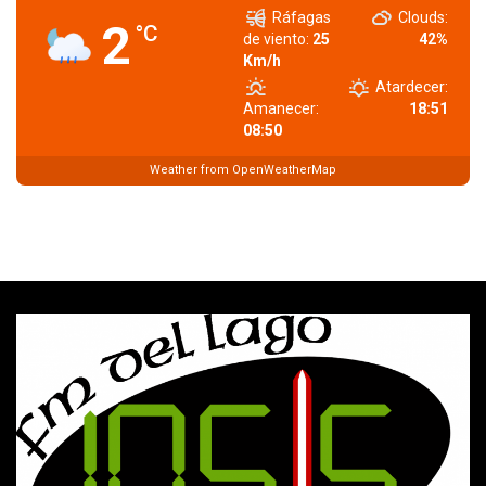
Ráfagas
Clouds:
2
°C
de viento:
25
42%
Km/h
Atardecer:
Amanecer:
18:51
08:50
Weather from OpenWeatherMap