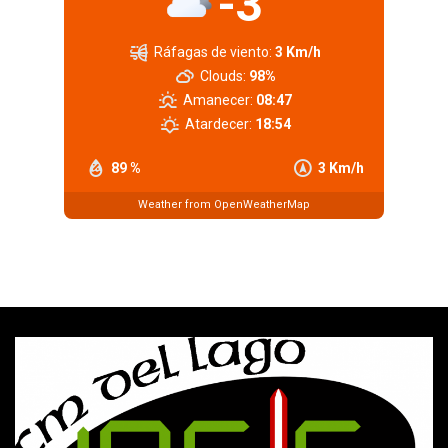
-3
Ráfagas de viento:
3 Km/h
Clouds:
98%
Amanecer:
08:47
Atardecer:
18:54
89 %
3 Km/h
Weather from OpenWeatherMap