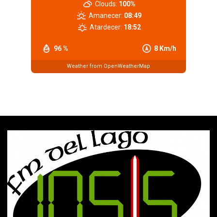
Clouds:
100%
Amanecer:
08:49
Atardecer:
18:52
96 %
8 Km/h
Weather from OpenWeatherMap