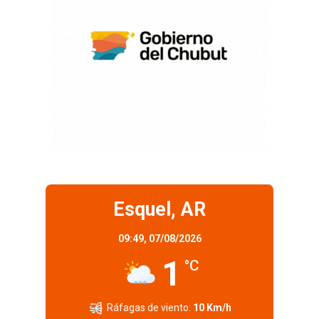
Esquel, AR
09:49,
07/08/2026
1
°C
Ráfagas de viento:
10 Km/h