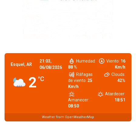
21:03,
Humedad:
Viento:
16
Esquel, AR
88 %
Km/h
06/08/2026
Ráfagas
Clouds:
2
°C
de viento:
25
42%
Km/h
Atardecer:
Amanecer:
18:51
08:50
Weather from OpenWeatherMap