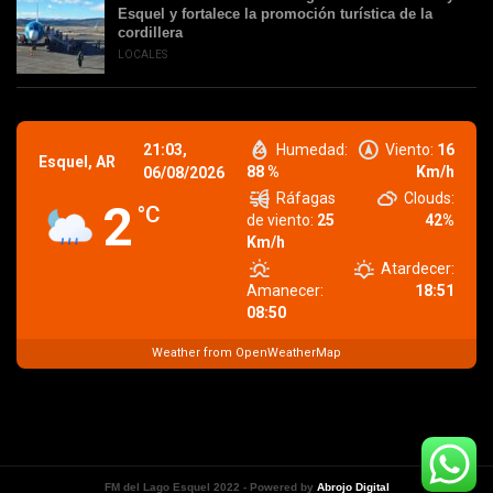
Esquel y fortalece la promoción turística de la
cordillera
LOCALES
21:03,
Humedad:
Viento:
16
Esquel, AR
88 %
Km/h
06/08/2026
Ráfagas
Clouds:
2
°C
de viento:
25
42%
Km/h
Atardecer:
Amanecer:
18:51
08:50
Weather from OpenWeatherMap
FM del Lago Esquel 2022 - Powered by
Abrojo Digital