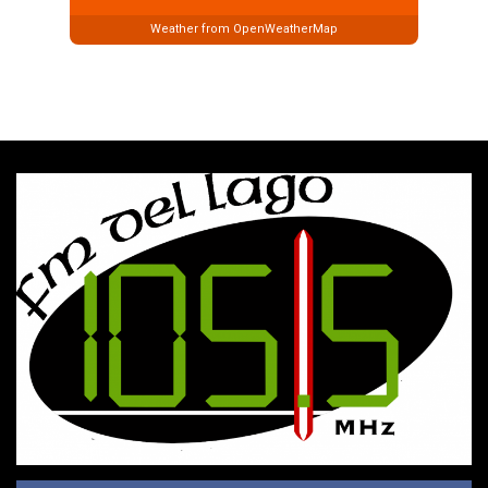
Weather from OpenWeatherMap