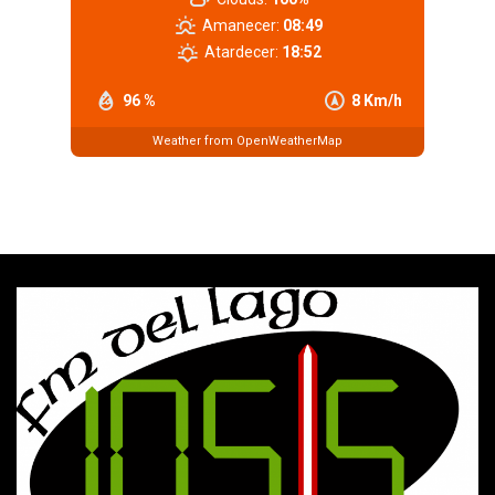
Amanecer:
08:49
Atardecer:
18:52
96 %
8 Km/h
Weather from OpenWeatherMap