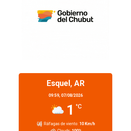
Esquel, AR
09:59,
07/08/2026
1
°C
Ráfagas de viento:
10 Km/h
Clouds:
100%