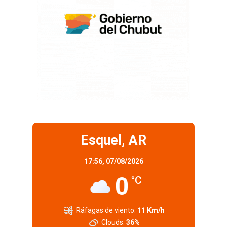
Esquel, AR
17:56,
07/08/2026
0
°C
Ráfagas de viento:
11 Km/h
Clouds:
36%