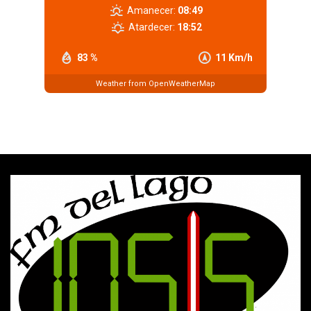
Amanecer:
08:49
Atardecer:
18:52
83 %
11 Km/h
Weather from OpenWeatherMap