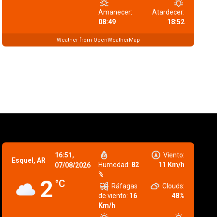
Amanecer:
Atardecer:
08:49
18:52
Weather from OpenWeatherMap
16:51,
Viento:
Esquel, AR
Humedad:
82
11 Km/h
07/08/2026
%
2
°C
Ráfagas
Clouds:
de viento:
16
48%
Km/h