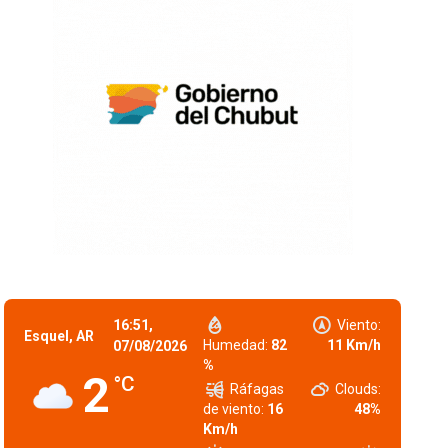
16:51,
Viento:
Esquel, AR
Humedad:
82
11 Km/h
07/08/2026
%
2
°C
Ráfagas
Clouds:
de viento:
16
48%
Km/h