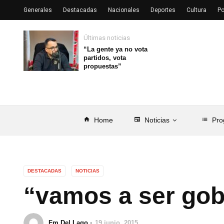
Generales
Destacadas
Nacionales
Deportes
Cultura
Po
Últimas noticias
“La gente ya no vota
partidos, vota
propuestas”
home
Home
newspaper
Noticias
list
Pro
DESTACADAS
NOTICIAS
“vamos a ser gob
Fm Del Lago
19 junio, 2015