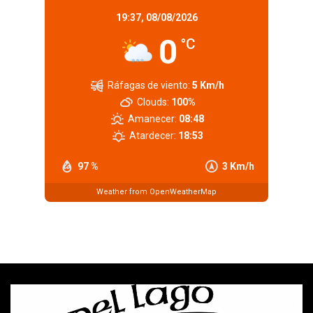
19:37,
08/08/2026
0
°C
Ráfagas de viento:
5 Km/h
Clouds:
100%
Amanecer:
08:48
Atardecer:
18:53
97 %
3 Km/h
Weather from OpenWeatherMap