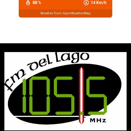
88 %
14 Km/h
Weather from OpenWeatherMap