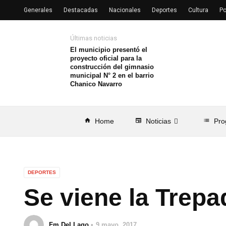
Generales
Destacadas
Nacionales
Deportes
Cultura
Po
Últimas noticias
El municipio presentó el
proyecto oficial para la
construcción del gimnasio
municipal N° 2 en el barrio
Chanico Navarro
home
Home
newspaper
Noticias
list
Pro
DEPORTES
Se viene la Trep
Fm Del Lago
9 mayo, 2017