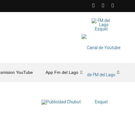
nsmision YouTube
App Fm del Lago