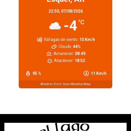
22:50,
07/08/2026
-4
°C
Ráfagas de viento:
10 Km/h
Clouds:
44%
Amanecer:
08:49
Atardecer:
18:52
95 %
11 Km/h
Weather from OpenWeatherMap