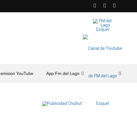
nsmision YouTube
App Fm del Lago