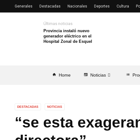
Generales
Destacadas
Nacionales
Deportes
Cultura
Po
Últimas noticias
Provincia instaló nuevo
generador eléctrico en el
Hospital Zonal de Esquel
home
Home
newspaper
Noticias
list
Pro
DESTACADAS
NOTICIAS
“se esta exageran