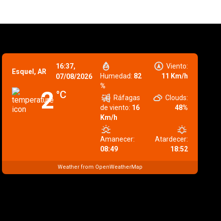
16:37,
Viento:
Esquel, AR
Humedad:
82
11 Km/h
07/08/2026
%
2
°C
Ráfagas
Clouds:
de viento:
16
48%
Km/h
Amanecer:
Atardecer:
08:49
18:52
Weather from OpenWeatherMap