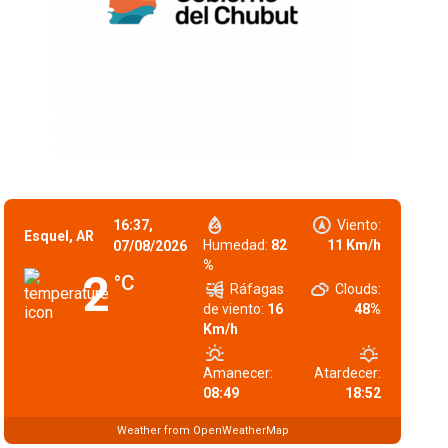
16:37,
Viento:
Esquel, AR
Humedad:
82
11 Km/h
07/08/2026
%
2
°C
Ráfagas
Clouds:
de viento:
16
48%
Km/h
Amanecer:
Atardecer:
08:49
18:52
Weather from OpenWeatherMap