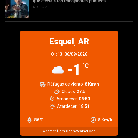
que afecta a los trabajadores públicos”
NOTICIAS
Esquel, AR
01:13,
06/08/2026
-1
°C
Ráfagas de viento:
8 Km/h
Clouds:
27%
Amanecer:
08:50
Atardecer:
18:51
86 %
8 Km/h
Weather from OpenWeatherMap