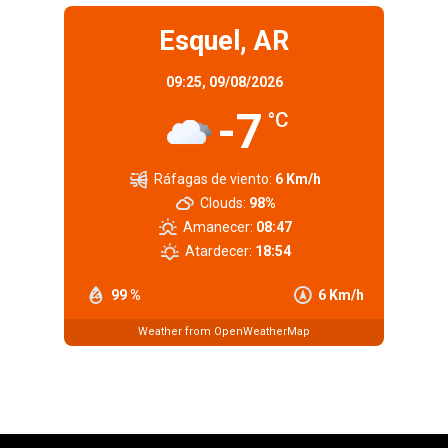
Esquel, AR
09:25,
09/08/2026
-7
°C
Ráfagas de viento:
6 Km/h
Clouds:
98%
Amanecer:
08:47
Atardecer:
18:54
99 %
6 Km/h
Weather from OpenWeatherMap