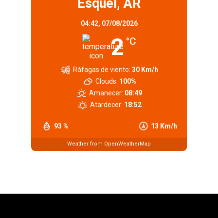
Esquel, AR
04:42,
07/08/2026
2
°C
Ráfagas de viento:
30 Km/h
Clouds:
100%
Amanecer:
08:49
Atardecer:
18:52
93 %
13 Km/h
Weather from OpenWeatherMap