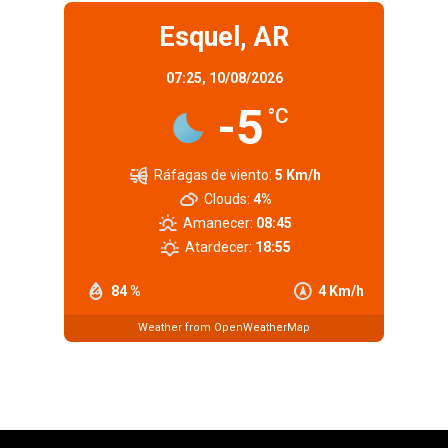
Esquel, AR
07:25,
10/08/2026
-5
°C
Ráfagas de viento:
5 Km/h
Clouds:
4%
Amanecer:
08:45
Atardecer:
18:55
84 %
4 Km/h
Weather from OpenWeatherMap