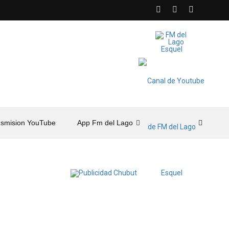
nsmision YouTube
App Fm del Lago