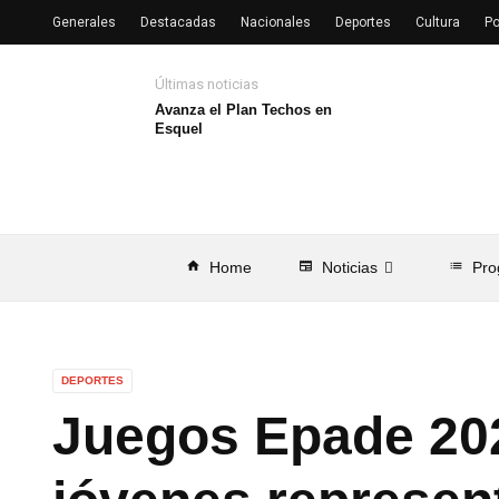
Generales
Destacadas
Nacionales
Deportes
Cultura
Po
Últimas noticias
Avanza el Plan Techos en
Esquel
home
Home
newspaper
Noticias
list
Pro
DEPORTES
Juegos Epade 20