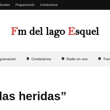
liciales
Programación
Contáctenos
gramación
contact_page
Contáctenos
play_circle
Radio en vivo
play_circle
Tra
las heridas”