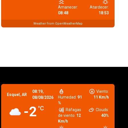
Amanecer:
Atardecer:
08:48
18:53
Weather from OpenWeatherMap
08:19,
Viento:
Esquel, AR
Humedad:
91
11 Km/h
08/08/2026
%
-2
°C
Ráfagas
Clouds:
de viento:
12
40%
Km/h