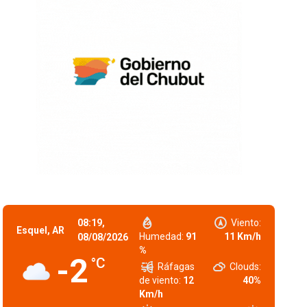
08:19,
Viento:
Esquel, AR
Humedad:
91
11 Km/h
08/08/2026
%
-2
°C
Ráfagas
Clouds:
de viento:
12
40%
Km/h