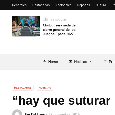
Generales
Destacadas
Nacionales
Deportes
Cultura
Po
Últimas noticias
Chubut será sede del
cierre general de los
Juegos Epade 2027
home
Home
newspaper
Noticias
list
Pro
DESTACADAS
NOTICIAS
“hay que suturar 
Fm Del Lago
12 noviembre, 2014