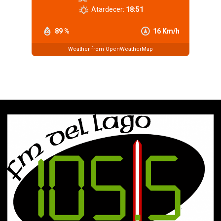
Atardecer:
18:51
89 %
16 Km/h
Weather from OpenWeatherMap