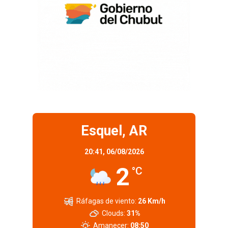
Esquel, AR
20:41,
06/08/2026
2
°C
Ráfagas de viento:
26 Km/h
Clouds:
31%
Amanecer:
08:50