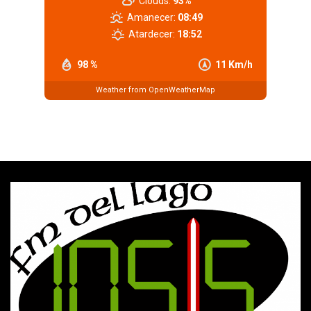
Clouds:
93%
Amanecer:
08:49
Atardecer:
18:52
98 %
11 Km/h
Weather from OpenWeatherMap