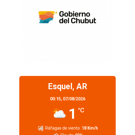
Esquel, AR
00:15,
07/08/2026
1
°C
Ráfagas de viento:
18 Km/h