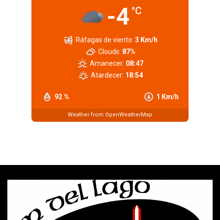
-4
°C
Ráfagas de viento:
3 Km/h
Clouds:
87%
Amanecer:
08:47
Atardecer:
18:54
92 %
1 Km/h
Weather from OpenWeatherMap