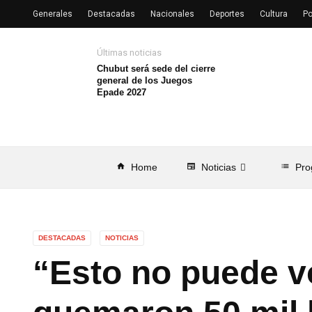
Generales
Destacadas
Nacionales
Deportes
Cultura
Po
Últimas noticias
Chubut será sede del cierre
general de los Juegos
Epade 2027
home
Home
newspaper
Noticias
list
Pro
DESTACADAS
NOTICIAS
“Esto no puede v