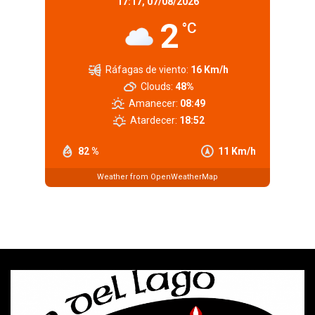
17:17,
07/08/2026
2
°C
Ráfagas de viento:
16 Km/h
Clouds:
48%
Amanecer:
08:49
Atardecer:
18:52
82 %
11 Km/h
Weather from OpenWeatherMap