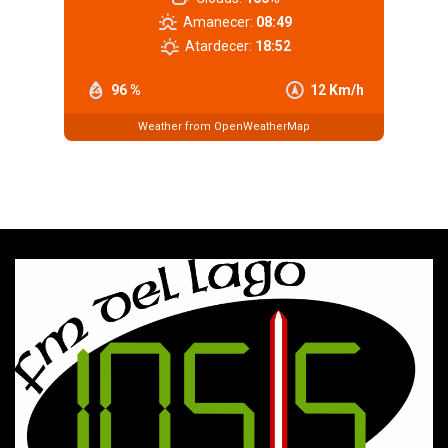
Amanecer:
08:49
Atardecer:
18:52
96 %
12 Km/h
Weather from OpenWeatherMap