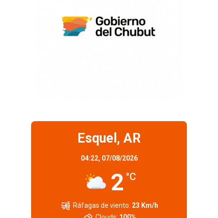
Esquel, AR
04:22,
07/08/2026
2
°C
Ráfagas de viento:
23 Km/h
Clouds:
100%