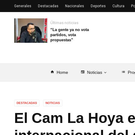
Generales
Destacadas
Nacionales
Deportes
Cultura
Po
Últimas noticias
“La gente ya no vota
partidos, vota
propuestas”
home
Home
newspaper
Noticias
list
Pro
DESTACADAS
NOTICIAS
El Cam La Hoya e