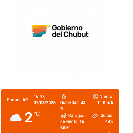
16:47,
Viento:
Esquel, AR
Humedad:
82
11 Km/h
07/08/2026
%
2
°C
Ráfagas
Clouds:
de viento:
16
48%
Km/h