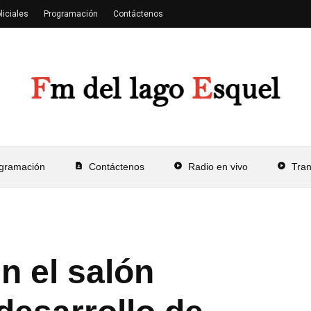
liciales
Programación
Contáctenos
gramación
contact_page
Contáctenos
play_circle
Radio en vivo
play_circle
Tra
n el salón