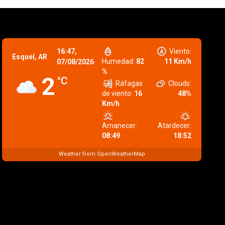
16:47,
Viento:
Esquel, AR
Humedad:
82
11 Km/h
07/08/2026
%
2
°C
Ráfagas
Clouds:
de viento:
16
48%
Km/h
Amanecer:
Atardecer:
08:49
18:52
Weather from OpenWeatherMap