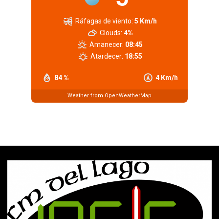
Ráfagas de viento:
5 Km/h
Clouds:
4%
Amanecer:
08:45
Atardecer:
18:55
84 %
4 Km/h
Weather from OpenWeatherMap