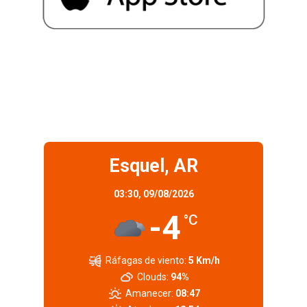
Esquel, AR
03:30,
09/08/2026
-4
°C
Ráfagas de viento:
5 Km/h
Clouds:
94%
Amanecer:
08:47