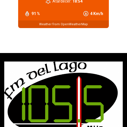
Atardecer:
18:54
91 %
4 Km/h
Weather from OpenWeatherMap