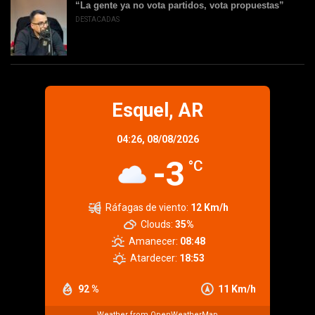
“La gente ya no vota partidos, vota propuestas”
DESTACADAS
Esquel, AR
04:26,
08/08/2026
-3
°C
Ráfagas de viento:
12 Km/h
Clouds:
35%
Amanecer:
08:48
Atardecer:
18:53
92 %
11 Km/h
Weather from OpenWeatherMap