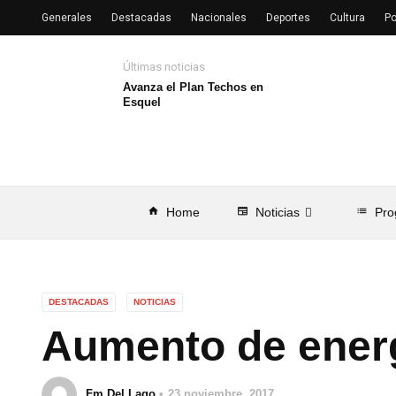
Generales
Destacadas
Nacionales
Deportes
Cultura
Po
Últimas noticias
Avanza el Plan Techos en
Esquel
home
Home
newspaper
Noticias
list
Pro
DESTACADAS
NOTICIAS
Aumento de energ
Fm Del Lago
23 noviembre, 2017