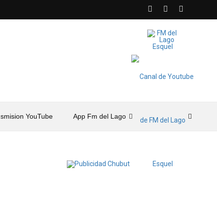
nsmision YouTube
App Fm del Lago