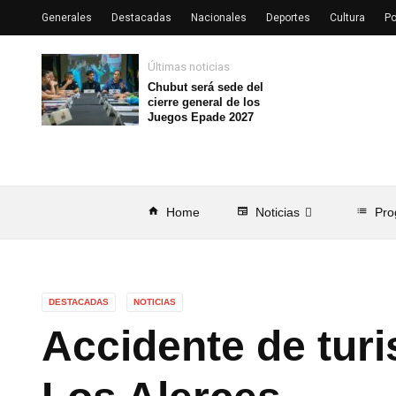
Generales
Destacadas
Nacionales
Deportes
Cultura
Po
Últimas noticias
Chubut será sede del
cierre general de los
Juegos Epade 2027
home
Home
newspaper
Noticias
list
Pro
DESTACADAS
NOTICIAS
Accidente de turi