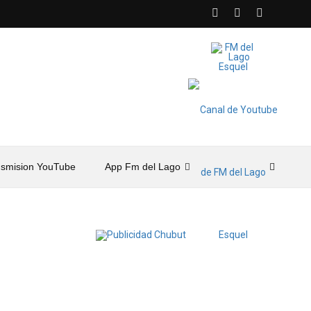
nsmision YouTube
App Fm del Lago