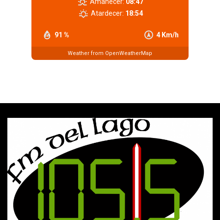
Amanecer:
08:47
Atardecer:
18:54
91 %
4 Km/h
Weather from OpenWeatherMap