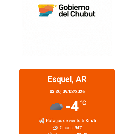
Esquel, AR
03:30,
09/08/2026
-4
°C
Ráfagas de viento:
5 Km/h
Clouds:
94%