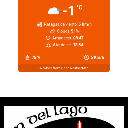
-1
°C
Ráfagas de viento:
5 Km/h
Clouds:
51%
Amanecer:
08:47
Atardecer:
18:54
75 %
5 Km/h
Weather from OpenWeatherMap