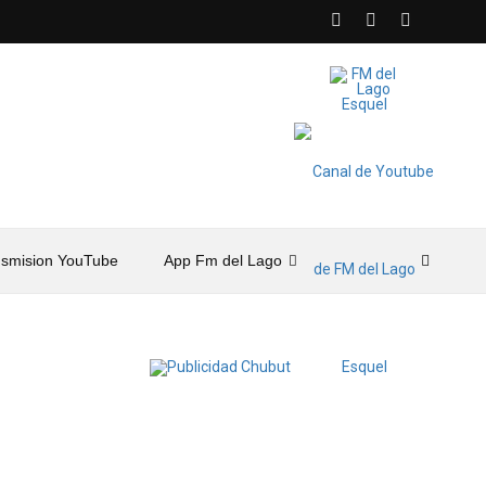
nsmision YouTube
App Fm del Lago