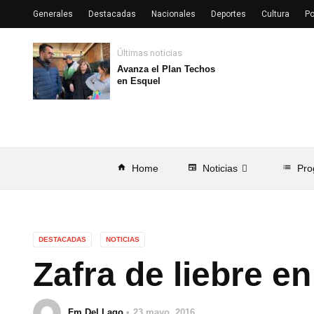
Generales
Destacadas
Nacionales
Deportes
Cultura
Po
Últimas noticias
Avanza el Plan Techos
en Esquel
home
Home
newspaper
Noticias
list
Pro
DESTACADAS
NOTICIAS
Zafra de liebre e
Fm Del Lago
23 mayo, 2016